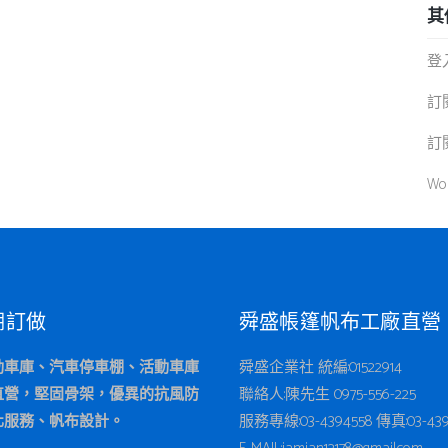
其
登
訂
訂
Wo
棚訂做
舜盛帳篷帆布工廠直營
動車庫、汽車停車棚、活動車庫
舜盛企業社 統編:01522914
直營，堅固骨架，優異的抗風防
聯絡人:陳先生 0975-556-225
化服務、帆布設計。
服務專線:
03-4394558
傳真:03-439