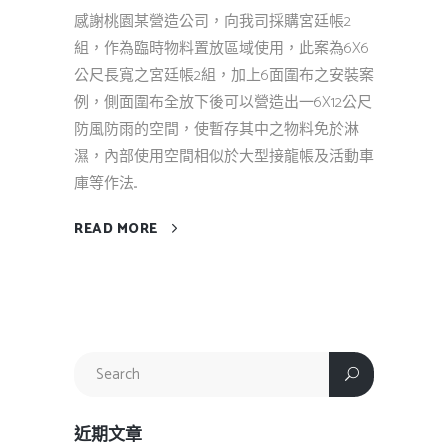
感謝桃園某營造公司，向我司採購宮廷帳2
組，作為臨時物料置放區域使用，此案為6X6
公尺長寬之宮廷帳2組，加上6面圍布之安裝案
例，側面圍布全放下後可以營造出一6X12公尺
防風防雨的空間，使暫存其中之物料免於淋
濕，內部使用空間相似於大型接龍帳及活動車
庫等作法...
READ MORE
近期文章