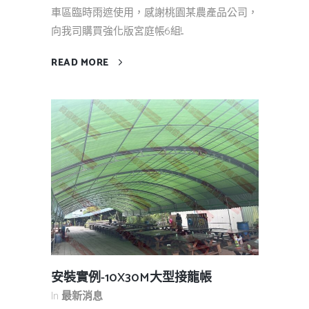
車區臨時雨遮使用，感謝桃園某農產品公司，
向我司購買強化版宮庭帳6組!...
READ MORE
安裝實例-10X30M大型接龍帳
In
最新消息