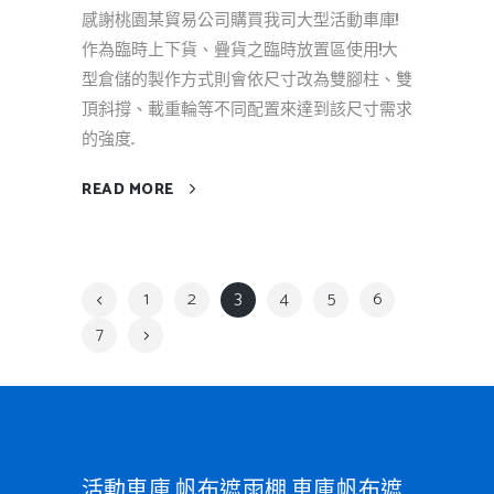
感謝桃園某貿易公司購買我司大型活動車庫!!
作為臨時上下貨、疊貨之臨時放置區使用!!大
型倉儲的製作方式則會依尺寸改為雙腳柱、雙
頂斜撐、載重輪等不同配置來達到該尺寸需求
的強度...
READ MORE
1
2
3
4
5
6
7
活動車庫,帆布遮雨棚,車庫帆布遮