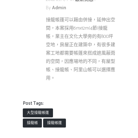
By
Admin
接龍帳篷可以藉由併接，延伸出空
間，本案採用6mx12m(4節)接龍
帳，業主在文化大學旁的有800坪
空地，房屋正在建築中，有很多建
案工地都需要帳篷來搭成遮風蔽雨
的空間，因應場地的不同，有屋型
帳、接龍帳、阿里山帳可以選擇應
用。
Post Tags:
大型接龍帳篷
接龍帳
接龍帳篷