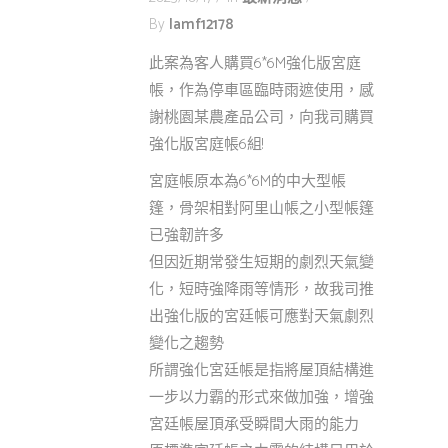
By
Iamf12178
此案為客人購買6*6M強化版宮庭
帳，作為停車區臨時雨遮使用，感
謝桃園某農產品公司，向我司購買
強化版宮庭帳6組!
宮庭帳原本為6*6M的中大型帳
篷，骨架相對阿里山帳之小型帳篷
已強韌許多
但因近期常發生短期的劇烈天氣變
化，短時強降雨等情形，故我司推
出強化版的宮廷帳可應對天氣劇烈
變化之趨勢
所謂強化宮廷帳是指將屋頂結構進
一步以力霸的形式來做加強，增強
宮廷帳屋頂承受瞬間大雨的能力