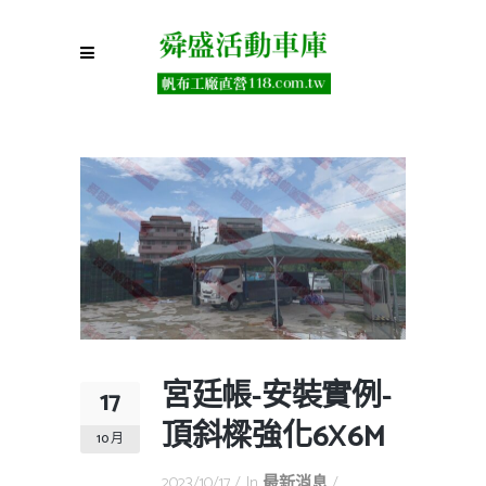
宮廷帳-安裝實例-
17
頂斜樑強化6X6M
10 月
2023/10/17
In
最新消息