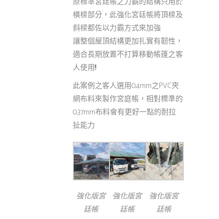
原標準宮廷帳之力霸的結構只用於
橫樑部分，此強化宮廷帳將頂樑及
斜樑都佐以力霸方式來加強
讓整個屋頂結構更加扎實有韌性，
適合長期放置不打算移動帳篷之客
人使用!!!
此案例之客人選用0.4mm之PVC夾
網布料來製作宮庭帳，相對標準的
0.37mm布料會有更好一點的耐拉
扯能力
強化版宮
強化版宮
強化版宮
廷帳
廷帳
廷帳