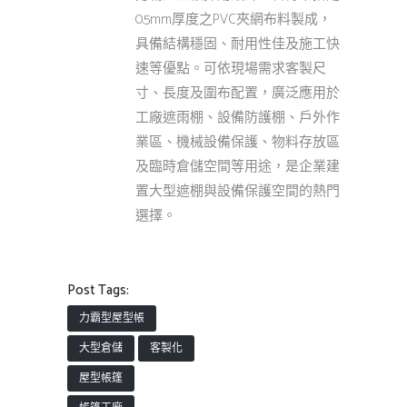
0.5mm厚度之PVC夾網布料製成，
具備結構穩固、耐用性佳及施工快
速等優點。可依現場需求客製尺
寸、長度及圍布配置，廣泛應用於
工廠遮雨棚、設備防護棚、戶外作
業區、機械設備保護、物料存放區
及臨時倉儲空間等用途，是企業建
置大型遮棚與設備保護空間的熱門
選擇。
Post Tags:
力霸型屋型帳
大型倉儲
客製化
屋型帳篷